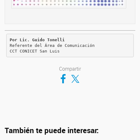
Por Lic. Guido Tonelli

Referente del Área de Comunicación

CCT CONICET San Luis
Compartir
Compartir en Facebook
Compartir en Twitter
También te puede interesar: