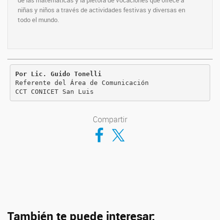
de las matemáticas y la plétora de vocaciones que ofrece a
niñas y niños a través de actividades festivas y diversas en
todo el mundo.
Por Lic. Guido Tonelli

Referente del Área de Comunicación

CCT CONICET San Luis
Compartir
Compartir en Facebook
Compartir en Twitter
También te puede interesar: