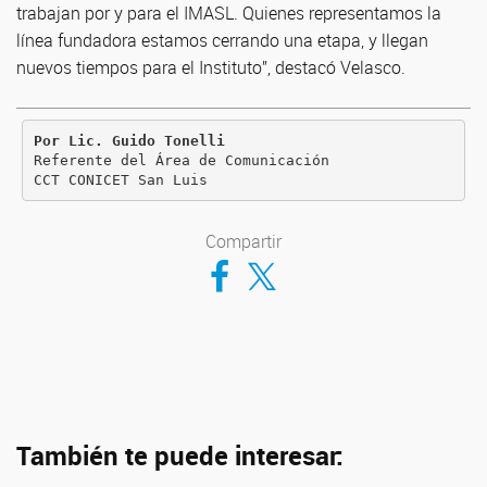
trabajan por y para el IMASL. Quienes representamos la
línea fundadora estamos cerrando una etapa, y llegan
nuevos tiempos para el Instituto”, destacó Velasco.
Por Lic. Guido Tonelli

Referente del Área de Comunicación

CCT CONICET San Luis
Compartir
Compartir en Facebook
Compartir en Twitter
También te puede interesar: